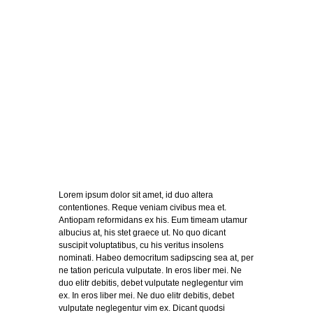
Pflege
Dienstleistungen
Lorem ipsum dolor sit amet, id duo altera
contentiones. Reque veniam civibus mea et.
Antiopam reformidans ex his. Eum timeam utamur
albucius at, his stet graece ut. No quo dicant
suscipit voluptatibus, cu his veritus insolens
nominati. Habeo democritum sadipscing sea at, per
ne tation pericula vulputate. In eros liber mei. Ne
duo elitr debitis, debet vulputate neglegentur vim
ex. In eros liber mei. Ne duo elitr debitis, debet
vulputate neglegentur vim ex. Dicant quodsi