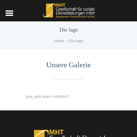
Die lage
Home
Die lage
Unsere Galerie
[ess_grid alias=“cobbles“]